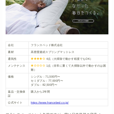
会社
フランスベッド株式会社
素材
高密度連続スプリングマットレス
通気性
4点（大掃除で動かす程度でもOK）
メンテナンス
1点（非常に重くて大掃除以外で動かすのは困
難）
価格
シングル：71,500円〜
セミダブル：77,000円〜
ダブル：82,500円〜
返品・交換保
購入から2年間
証
公式サイト
https://www.francebed.co.jp/